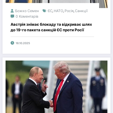
Божко Семен
ЄС
НАТО
Росія
Санкції
,
,
,
0 Коментарів
Австрія знімає блокаду та відкриває шлях
до 19-го пакета санкцій ЄС проти Росії
18.10.2025