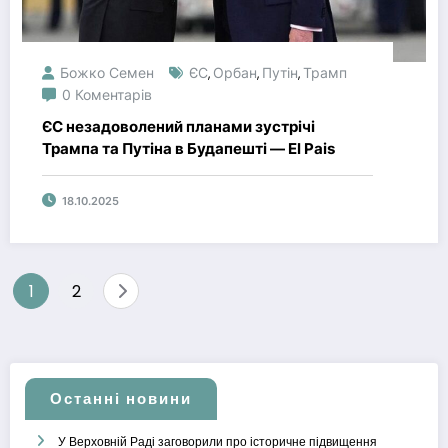
Божко Семен
ЄС
Орбан
Путін
Трамп
,
,
,
0 Коментарів
ЄС незадоволений планами зустрічі
Трампа та Путіна в Будапешті — El Pais
18.10.2025
Пагінація
1
2
записів
Останні новини
У Верховній Раді заговорили про історичне підвищення