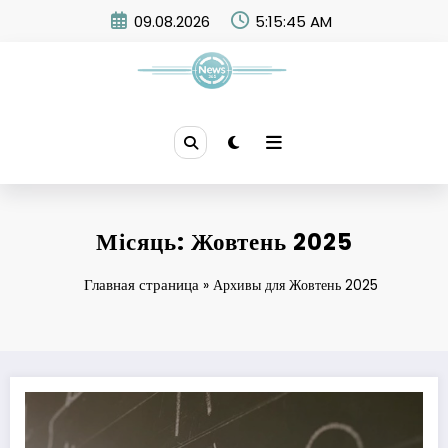
Skip
09.08.2026
5:15:46 AM
to
content
News 365
Місяць:
Жовтень 2025
Главная страница
»
Архивы для Жовтень 2025
У Верховній Раді заговорили про історичне підвищення зарплат для осві