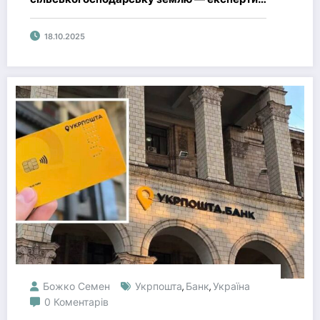
називають це шансом для інвесторів
18.10.2025
Божко Семен
Укрпошта
Банк
Україна
,
,
0 Коментарів