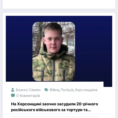
Божко Семен
Війна
Поліція
Херсонщина
,
,
0 Коментарів
На Херсонщині заочно засудили 20-річного
російського військового за тортури та
смерть ув’язненого