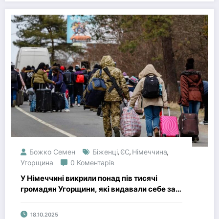
Божко Семен
Біженці
ЄС
Німеччина
,
,
,
Угорщина
0 Коментарів
У Німеччині викрили понад пів тисячі
громадян Угорщини, які видавали себе за
українських біженців
18.10.2025