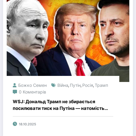
Божко Семен
Війна
Путін
Росія
Трамп
,
,
,
0 Коментарів
WSJ: Дональд Трамп не збирається
посилювати тиск на Путіна — натомість
очікує поступок від Києва
18.10.2025