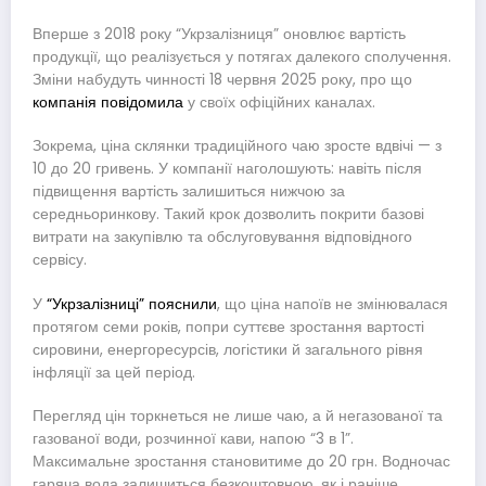
Вперше з 2018 року “Укрзалізниця” оновлює вартість
продукції, що реалізується у потягах далекого сполучення.
Зміни набудуть чинності 18 червня 2025 року, про що
компанія повідомила
у своїх офіційних каналах.
Зокрема, ціна склянки традиційного чаю зросте вдвічі — з
10 до 20 гривень. У компанії наголошують: навіть після
підвищення вартість залишиться нижчою за
середньоринкову. Такий крок дозволить покрити базові
витрати на закупівлю та обслуговування відповідного
сервісу.
У
“Укрзалізниці” пояснили
, що ціна напоїв не змінювалася
протягом семи років, попри суттєве зростання вартості
сировини, енергоресурсів, логістики й загального рівня
інфляції за цей період.
Перегляд цін торкнеться не лише чаю, а й негазованої та
газованої води, розчинної кави, напою “3 в 1”.
Максимальне зростання становитиме до 20 грн. Водночас
гаряча вода залишиться безкоштовною, як і раніше.