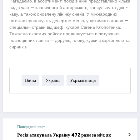
Нагадаємо, в асортименті поїздів нині представлено кілька
видів чаю — класичного й авторського, капсульну та дріп-
каву, а також оновлену лінійку снеків. У міжнародних
потягах пропонують десертне меню, у дитячих вагонах —
спеціальні страви від шеф-кухаря Євгена Клопотенка.
Також на окремих рейсах продовжується пілотування
повноцінних ланчів — дерунів, плову, курки з картоплею та
сирників.
Війна
Україна
Укрзалізниця
Попередній пост
Росія атакувала Україну 472 рази за ніч: як