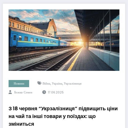
,
,
Новини
Війна
Україна
Укрзалізниця
Божко Семен
17.06.2025
З 18 червня “Укрзалізниця” підвищить ціни
на чай та інші товари у поїздах: що
зміниться