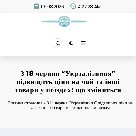
Skip
06.08.2026
4:27:29 AM
to
content
News 365
З 18 червня “Укрзалізниця”
підвищить ціни на чай та інші
товари у поїздах: що зміниться
Главная страница
»
З 18 червня “Укрзалізниця” підвищить ціни на
чай та інші товари у поїздах: що зміниться