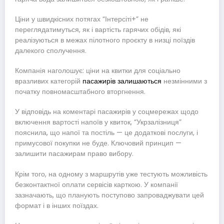
Ціни у швидкісних потягах “Інтерсіті+” не
переглядатимуться, як і вартість гарячих обідів, які
реалізуються в межах пілотного проєкту в низці поїздів
далекого сполучення.
Компанія наголошує: ціни на квитки для соціально
вразливих категорій
пасажирів залишаються
незмінними з
початку повномасштабного вторгнення.
У відповідь на коментарі пасажирів у соцмережах щодо
включення вартості напоїв у квиток, “Укрзалізниця”
пояснила, що напої та постіль — це додаткові послуги, і
примусової покупки не буде. Ключовий принцип —
залишити пасажирам право вибору.
Крім того, на одному з маршрутів уже тестують можливість
безконтактної оплати сервісів карткою. У компанії
зазначають, що планують поступово запроваджувати цей
формат і в інших поїздах.