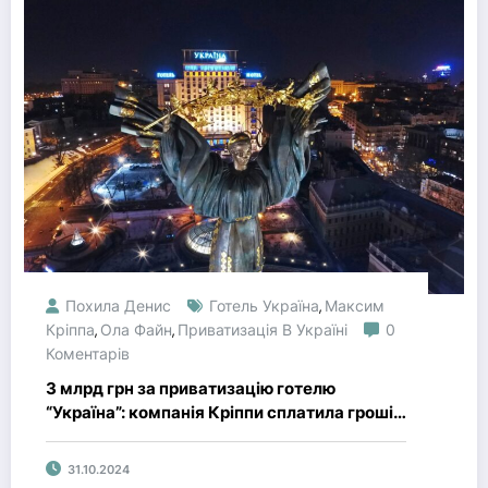
Похила Денис
Готель Україна
Максим
,
Кріппа
Ола Файн
Приватизація В Україні
0
,
,
Коментарів
3 млрд грн за приватизацію готелю
“Україна”: компанія Кріппи сплатила гроші в
держбюджет
31.10.2024