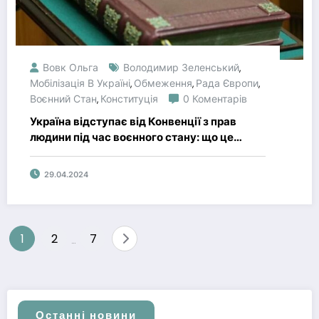
Вовк Ольга
Володимир Зеленський
,
Мобілізація В Україні
Обмеження
Рада Європи
,
,
,
Воєнний Стан
Конституція
0 Коментарів
,
Україна відступає від Конвенції з прав
людини під час воєнного стану: що це
означає
29.04.2024
Пагінація
1
2
7
…
записів
Останні новини