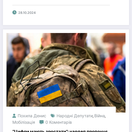
суспільство
28.10.2024
Похила Денис
Народні Депутати
Війна
,
,
Мобілізація
0 Коментарів
“Цифри мають зростати”: нардеп пропонує