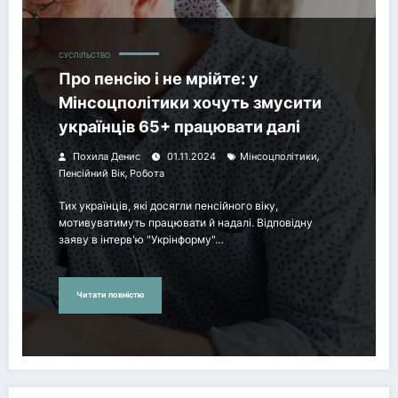
СУСПІЛЬСТВО
Про пенсію і не мрійте: у
Мінсоцполітики хочуть змусити
українців 65+ працювати далі
,
Похила Денис
01.11.2024
Мінсоцполітики
,
Пенсійний Вік
Робота
Тих українців, які досягли пенсійного віку,
мотивуватимуть працювати й надалі. Відповідну
заяву в інтерв'ю "Укрінформу"…
Читати повністю