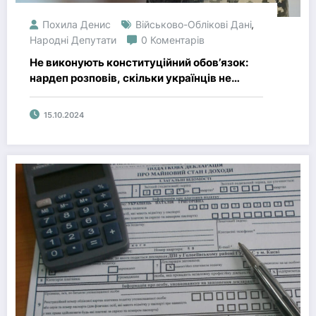
Похила Денис
Військово-Облікові Дані
,
Народні Депутати
0 Коментарів
Не виконують конституційний обов’язок:
нардеп розповів, скільки українців не
оновили дані в ТЦК
15.10.2024