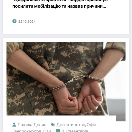
посилити мобілізацію та назвав причини
рейдів ТЦК
22.10.2024
Похила Денис
Дезертирство
Офіс
,
Генпрокурора
СЗЧ
0 Коментарів
,