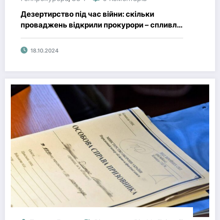
Дезертирство під час війни: скільки
проваджень відкрили прокурори – спливла
реальна цифра
18.10.2024