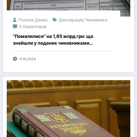
Похила Денис
Декларація
Чиновники
,
0 Коментарів
“Помилилися” на 1,85 млрд грн: що
знайшли у поданих чиновниками
деклараціях про доходи
11.10.2024