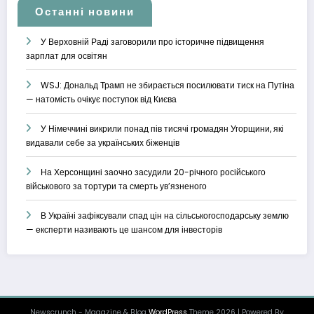
Останні новини
У Верховній Раді заговорили про історичне підвищення
зарплат для освітян
WSJ: Дональд Трамп не збирається посилювати тиск на Путіна
— натомість очікує поступок від Києва
У Німеччині викрили понад пів тисячі громадян Угорщини, які
видавали себе за українських біженців
На Херсонщині заочно засудили 20-річного російського
військового за тортури та смерть ув’язненого
В Україні зафіксували спад цін на сільськогосподарську землю
— експерти називають це шансом для інвесторів
Newscrunch - Magazine & Blog
WordPress
Theme 2026 | Powered By