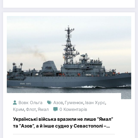
Вовк Ольга
Азов
Гуменюк
Іван Хурс
,
,
,
Крим
Флот
Ямал
0 Коментарів
,
,
Українські війська вразили не лише “Ямал”
та “Азов”, а й інше судно у Севастополі –
деталі від ВМС