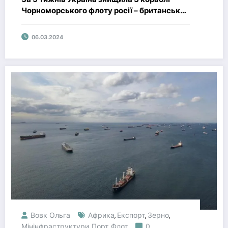
Чорноморського флоту росії – британська
розвідка.
06.03.2024
Вовк Ольга
Африка
Експорт
Зерно
,
,
,
Мінінфраструктури
Порт
Флот
0
,
,