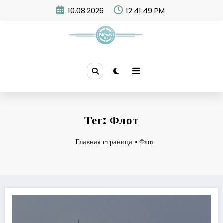
Skip
10.08.2026
12:41:49 PM
to
content
News 365
Тег: Флот
Главная страница
»
Флот
Успішний місяць для ЗСУ — Чорноморський флот рф втратив 5 кораблів 