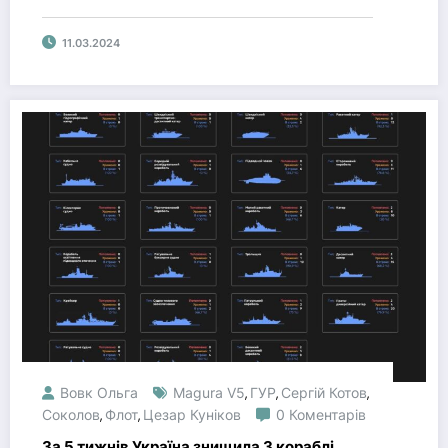
11.03.2024
Вовк Ольга
Magura V5
ГУР
Сергій Котов
,
,
,
Соколов
Флот
Цезар Куніков
0 Коментарів
,
,
За 5 тижнів Україна знищила 3 кораблі