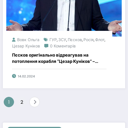
Вовк Ольга
ГУР
ЗСУ
Пєсков
Росія
Флот
,
,
,
,
,
Цезар Куніков
0 Коментарів
Пєсков оригінально відреагував на
потоплення корабля “Цезар Куніков” –
відправив до Шойгу
14.02.2024
Пагінація
1
2
записів