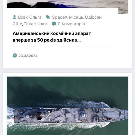
Вовк Ольга
SpaceX
Місяць
Одіссей
,
,
,
США
Техас
Флот
0 Коментарів
,
,
Американський космічний апарат
вперше за 50 років здійснив
посадку на Місяць. Відео
23.02.2024