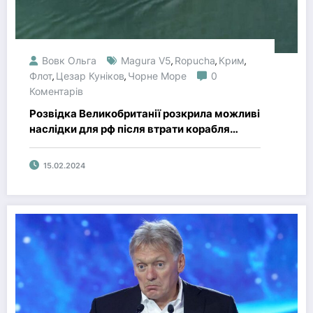
Вовк Ольга
Magura V5
Ropucha
Крим
,
,
,
Флот
Цезар Куніков
Чорне Море
0
,
,
Коментарів
Розвідка Великобританії розкрила можливі
наслідки для рф після втрати корабля
“Цезар Куніков”
15.02.2024