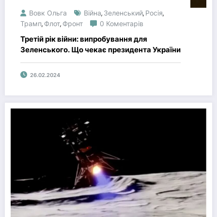
Вовк Ольга
Війна
Зеленський
Росія
,
,
,
Трамп
Флот
Фронт
0 Коментарів
,
,
Третій рік війни: випробування для
Зеленського. Що чекає президента України
26.02.2024