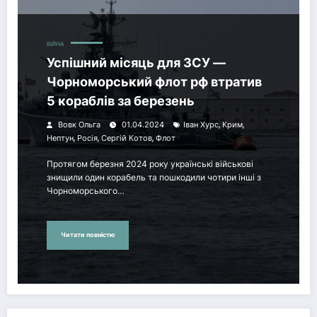
ВІЙНА
Успішний місяць для ЗСУ —
Чорноморський флот рф втратив
5 кораблів за березень
,
,
Вовк Ольга
01.04.2024
Іван Хурс
Крим
,
,
,
Нептун
Росія
Сергій Котов
Флот
Протягом березня 2024 року українські військові
знищили один корабель та пошкодили чотири інші з
Чорноморського…
Читати повністю