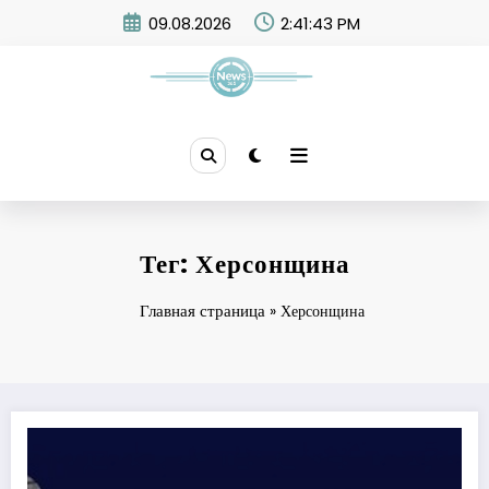
Skip
09.08.2026
2:41:43 PM
to
content
News 365
Тег: Херсонщина
Главная страница
»
Херсонщина
На Херсонщині заочно засудили 20-річного російського військового за то