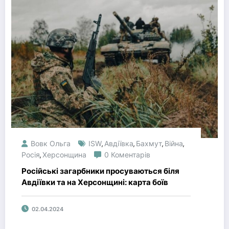
Вовк Ольга
ISW
Авдіївка
Бахмут
Війна
,
,
,
,
Росія
Херсонщина
0 Коментарів
,
Російські загарбники просуваються біля
Авдіївки та на Херсонщині: карта боїв
02.04.2024