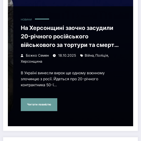
НОВИНИ
На Херсонщині заочно засудили
20-річного російського
військового за тортури та смерть
ув’язненого
,
,
Божко Семен
18.10.2025
Війна
Поліція
Херсонщина
В Україні винесли вирок ще одному воєнному
злочинцю з росії. Йдеться про 20-річного
контрактника 50-ї…
Читати повністю