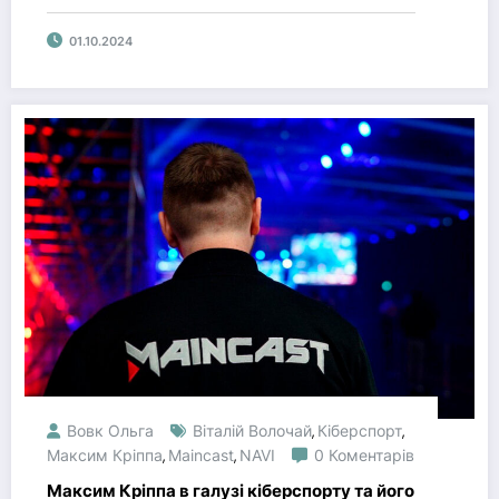
першу золоту медаль в історії команди
CS:GO
01.10.2024
Вовк Ольга
Віталій Волочай
Кіберспорт
,
,
Максим Кріппа
Maincast
NAVI
0 Коментарів
,
,
Максим Кріппа в галузі кіберспорту та його