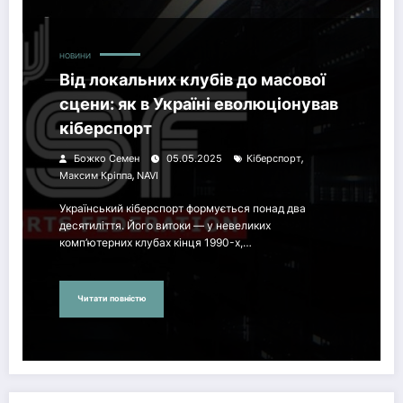
НОВИНИ
Від локальних клубів до масової
сцени: як в Україні еволюціонував
кіберспорт
,
Божко Семен
05.05.2025
Кіберспорт
,
Максим Кріппа
NAVI
Український кіберспорт формується понад два
десятиліття. Його витоки — у невеликих
комп’ютерних клубах кінця 1990-х,…
Читати повністю