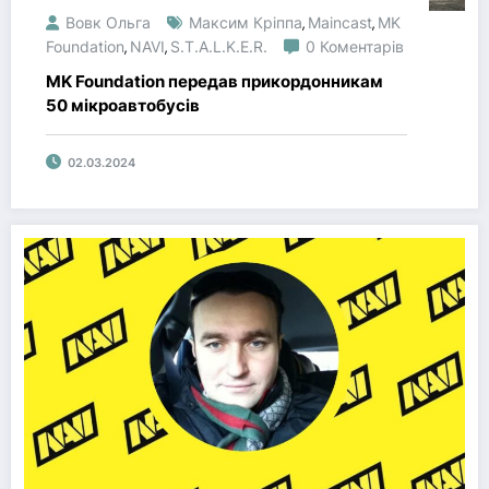
Вовк Ольга
Максим Кріппа
Maincast
MK
,
,
Foundation
NAVI
S.T.A.L.K.E.R.
0 Коментарів
,
,
MK Foundation передав прикордонникам
50 мікроавтобусів
02.03.2024