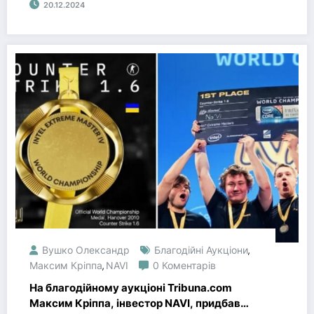
20.12.2024
Вушко Олександр
Благодійні Аукціони
,
Максим Кріппа
NAVI
0 Коментарів
,
На благодійному аукціоні Tribuna.com
Максим Кріппа, інвестор NAVI, придбав