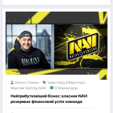
Божко Семен
Інвестиції
Кіберспорт
,
,
Максим Кріппа
NAVI
0 Коментарів
,
Найприбутковіший бізнес: власник NAVI
розкриває фінансовий успіх команди