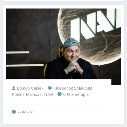
Божко Семен
Кіберспорт
Максим
,
Кріппа
Maincast
NAVI
0 Коментарів
,
,
27.02.2025