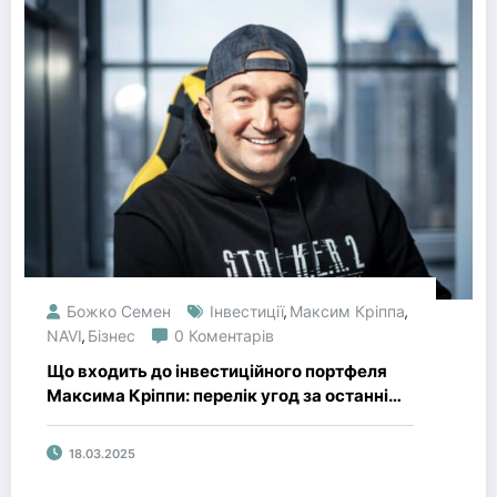
Божко Семен
Інвестиції
Максим Кріппа
,
,
NAVI
Бізнес
0 Коментарів
,
Що входить до інвестиційного портфеля
Максима Кріппи: перелік угод за останні
роки
18.03.2025