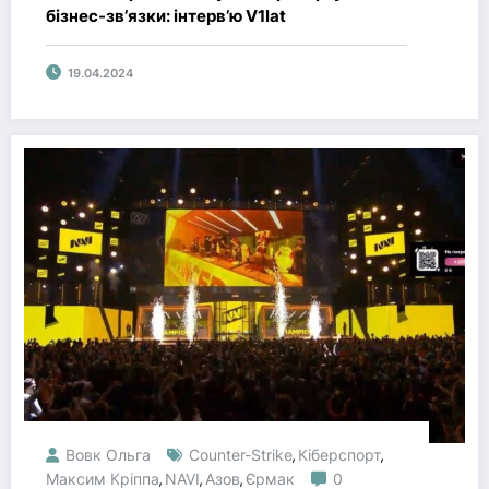
бізнес-зв’язки: інтерв’ю V1lat
19.04.2024
Вовк Ольга
Counter-Strike
Кіберспорт
,
,
Максим Кріппа
NAVI
Азов
Єрмак
0
,
,
,