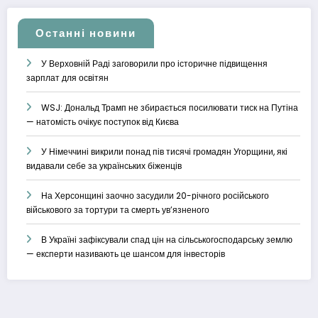
Останні новини
У Верховній Раді заговорили про історичне підвищення
зарплат для освітян
WSJ: Дональд Трамп не збирається посилювати тиск на Путіна
— натомість очікує поступок від Києва
У Німеччині викрили понад пів тисячі громадян Угорщини, які
видавали себе за українських біженців
На Херсонщині заочно засудили 20-річного російського
військового за тортури та смерть ув’язненого
В Україні зафіксували спад цін на сільськогосподарську землю
— експерти називають це шансом для інвесторів