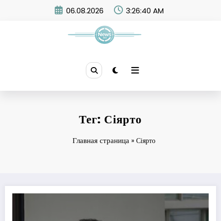
Skip
06.08.2026
3:26:41 AM
to
content
News 365
Тег: Сіярто
Главная страница
»
Сіярто
Орбан і Трамп планують обговорити припинення війни росії проти Україн