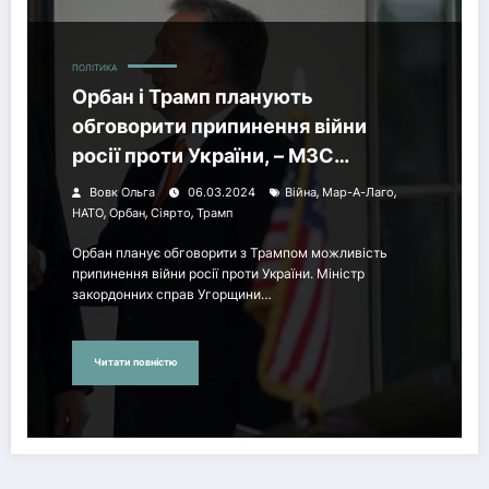
ПОЛІТИКА
Орбан і Трамп планують
обговорити припинення війни
росії проти України, – МЗС
Угорщини
,
,
Вовк Ольга
06.03.2024
Війна
Мар-А-Лаго
,
,
,
НАТО
Орбан
Сіярто
Трамп
Орбан планує обговорити з Трампом можливість
припинення війни росії проти України. Міністр
закордонних справ Угорщини…
Читати повністю