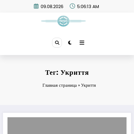
Skip
09.08.2026
5:06:13 AM
to
content
News 365
Тег: Укриття
Главная страница
»
Укриття
У Харкові спалахнула пожежа внаслідок нічної атаки дронів