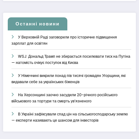
Останні новини
У Верховній Раді заговорили про історичне підвищення
зарплат для освітян
WSJ: Дональд Трамп не збирається посилювати тиск на Путіна
— натомість очікує поступок від Києва
У Німеччині викрили понад пів тисячі громадян Угорщини, які
видавали себе за українських біженців
На Херсонщині заочно засудили 20-річного російського
військового за тортури та смерть ув’язненого
В Україні зафіксували спад цін на сільськогосподарську землю
— експерти називають це шансом для інвесторів