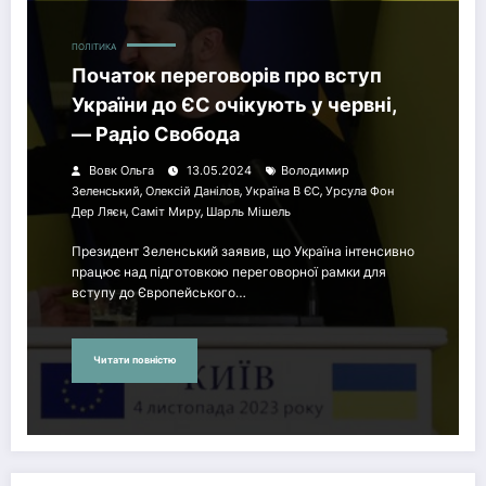
ПОЛІТИКА
Початок переговорів про вступ
України до ЄС очікують у червні,
— Радіо Свобода
Вовк Ольга
13.05.2024
Володимир
,
,
,
Зеленський
Олексій Данілов
Україна В ЄС
Урсула Фон
,
,
Дер Ляєн
Саміт Миру
Шарль Мішель
Президент Зеленський заявив, що Україна інтенсивно
працює над підготовкою переговорної рамки для
вступу до Європейського…
Читати повністю