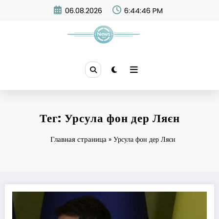
Skip
06.08.2026
6:44:46 PM
to
content
News 365
Тег: Урсула фон дер Ляєн
Главная страница
»
Урсула фон дер Ляєн
Початок переговорів про вступ України до ЄС очікують у червні, — Радіо 