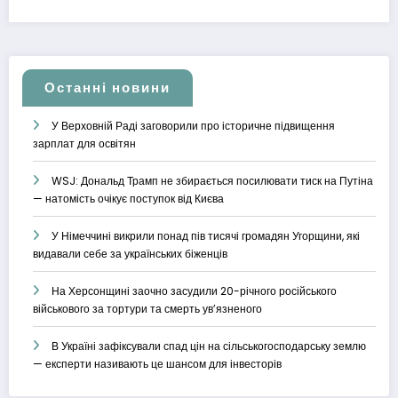
Останні новини
У Верховній Раді заговорили про історичне підвищення
зарплат для освітян
WSJ: Дональд Трамп не збирається посилювати тиск на Путіна
— натомість очікує поступок від Києва
У Німеччині викрили понад пів тисячі громадян Угорщини, які
видавали себе за українських біженців
На Херсонщині заочно засудили 20-річного російського
військового за тортури та смерть ув’язненого
В Україні зафіксували спад цін на сільськогосподарську землю
— експерти називають це шансом для інвесторів