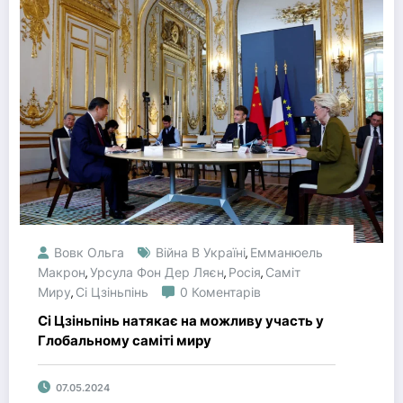
Вовк Ольга
Війна В Україні
Емманюель
,
Макрон
Урсула Фон Дер Ляєн
Росія
Саміт
,
,
,
Миру
Сі Цзіньпінь
0 Коментарів
,
Сі Цзіньпінь натякає на можливу участь у
Глобальному саміті миру
07.05.2024