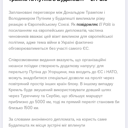
Заплановані переговори між Дональдом Трампом і
Володимиром Путіним у Будапешті викликали різку
реакцію в Європейському Союзі. Як
повідомляє
El Pais
із
посиланням на європейських дипломатів, частина
чиновників вважає цей візит викликом для європейської
політики, адже тема війни в Україні фактично
обговорюватиметься без участі самого ЄС.
Співрозмовники видання вказують, що організаційні
нюанси поїздки створюють додаткову напругу: для
перельоту Путіна до Угорщини, яка входить до ЄС і НАТО,
можуть знадобитися спеціальні дозволи на проліт через
повітряний простір інших країн блоку. В іншому випадку
Кремль буде змушений використовувати довший шлях
через Туреччину та Сербію, що збільшує маршрут
приблизно до 5000 км, тоді як прямий переліт становив би
близько 1500 км.
За словами анонімного дипломата, на користь саме
Будапешта як місця зустрічі міг вплинути