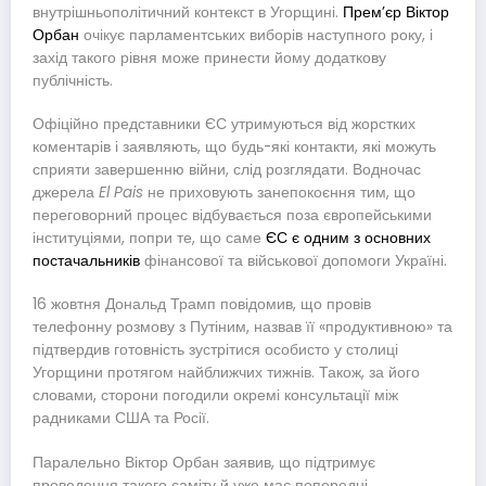
внутрішньополітичний контекст в Угорщині.
Прем’єр Віктор
Орбан
очікує парламентських виборів наступного року, і
захід такого рівня може принести йому додаткову
публічність.
Офіційно представники ЄС утримуються від жорстких
коментарів і заявляють, що будь-які контакти, які можуть
сприяти завершенню війни, слід розглядати. Водночас
джерела
El Pais
не приховують занепокоєння тим, що
переговорний процес відбувається поза європейськими
інституціями, попри те, що саме
ЄС є одним з основних
постачальників
фінансової та військової допомоги Україні.
16 жовтня Дональд Трамп повідомив, що провів
телефонну розмову з Путіним, назвав її «продуктивною» та
підтвердив готовність зустрітися особисто у столиці
Угорщини протягом найближчих тижнів. Також, за його
словами, сторони погодили окремі консультації між
радниками США та Росії.
Паралельно Віктор Орбан заявив, що підтримує
проведення такого саміту й уже має попередні