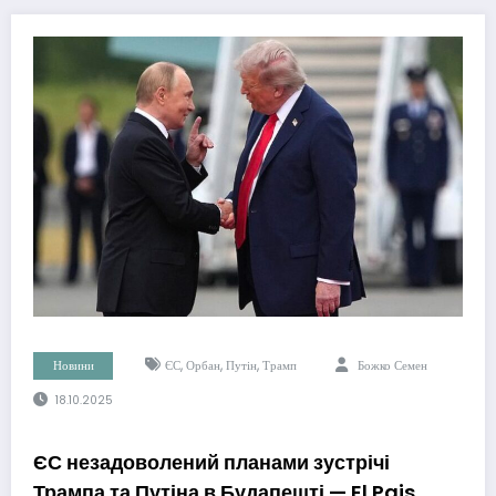
,
,
,
Новини
ЄС
Орбан
Путін
Трамп
Божко Семен
18.10.2025
ЄС незадоволений планами зустрічі
Трампа та Путіна в Будапешті — El Pais