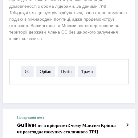
домовленості з обома лідерами. За даними
The
Telegraph
, якщо зустріч відбудеться, вона стане помітною
подією в міжнародній політиці, адже продемонструє
готовність Вашингтона та Москви вести переговори на
території держави-члена ЄС без широкого залучення
інших союзників.
ЄС
Орбан
Путін
Трамп
Попередній пост
Gulliver не в пріоритеті: чому Максим Кріппа
не розглядає покупку столичного ТРЦ